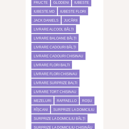
FRUCTE
GLODENI
IUBESTE
IUBESTE.MD
IUBESTE FLORI
JACK DANIELS
JUCĂRII
LIVRARE ALCOOL BĂLȚI
LIVRARE BALOANE BĂLȚI
LIVRARE CADOURI BĂLȚI
LIVRARE CADOURI CHISINAU
LIVRARE FLORI BALTI
LIVRARE FLORI CHISINAU
LIVRARE SURPRIZE BALTI
LIVRARE TORT CHISINAU
MEZELURI
RAFFAELLO
ROȘU
RÎȘCANI
SURPRIZE LA DOMICILIU
SURPRIZE LA DOMICILIU BĂLȚI
SURPRIZE LA DOMICILIU CHIȘINĂU