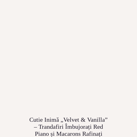
Cutie Inimă „Velvet & Vanilla”
– Trandafiri Îmbujorați Red
Piano și Macarons Rafinați