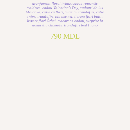
aranjament floral inima
,
cadou romantic
moldova
,
cadou Valentine's Day
,
cadouri de lux
Moldova
,
cutie cu flori
,
cutie cu trandafiri
,
cutie
inima trandafiri
,
iubeste.md
,
livrare flori balti
,
livrare flori Orhei
,
macarons cadou
,
surprize la
domiciliu chișinău
,
trandafiri Red Piano
790
MDL