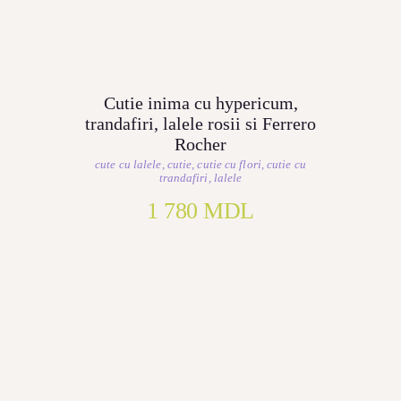
Cutie inima cu hypericum,
trandafiri, lalele rosii si Ferrero
Rocher
cute cu lalele
,
cutie
,
cutie cu flori
,
cutie cu
trandafiri
,
lalele
1 780
MDL