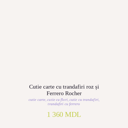
Cutie carte cu trandafiri roz și
Ferrero Rocher
cutie carte
,
cutie cu flori
,
cutie cu trandafiri
,
trandafiri cu ferrero
1 360
MDL