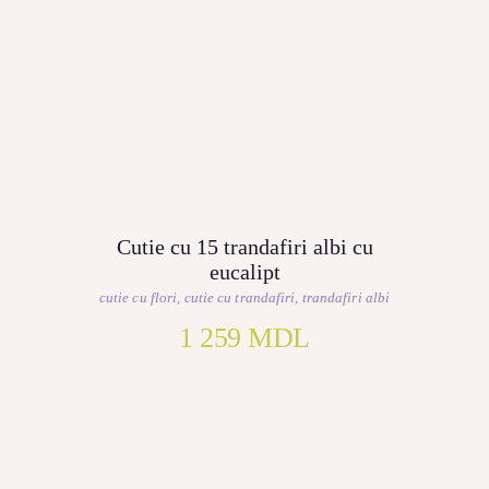
Cutie cu 15 trandafiri albi cu
eucalipt
cutie cu flori
,
cutie cu trandafiri
,
trandafiri albi
1 259
MDL