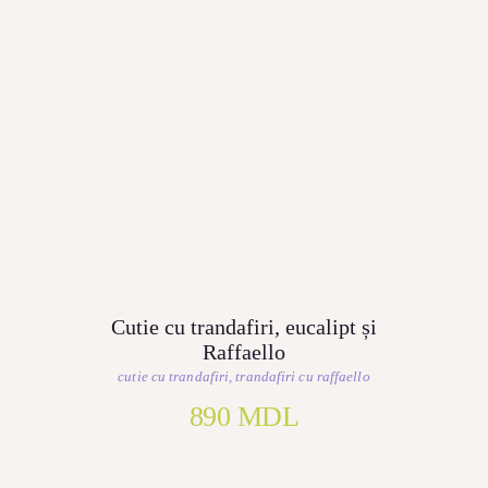
Cutie cu trandafiri, eucalipt și
Raffaello
cutie cu trandafiri
,
trandafiri cu raffaello
890
MDL