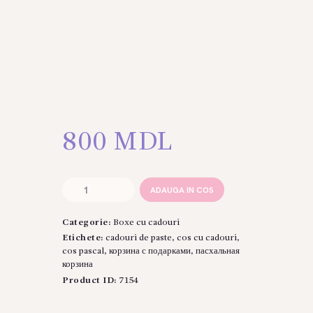
800
MDL
Cantitate
ADAUGA IN COS
Сoș
cu
Categorie:
Boxe cu cadouri
cadouri
"De
Etichete:
cadouri de paste
,
cos cu cadouri
,
la
cos pascal
,
корзина с подарками
,
пасхальная
Iepure"
корзина
Product ID:
7154