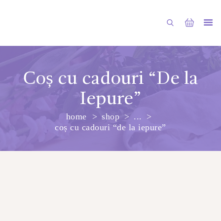
Сoș cu cadouri “De la
Iepure”
PRINCIPALA
home
shop
...
DESPRE NOI
сoș cu cadouri “de la iepure”
SHOP
SERVICII
ARTICOLE
CONTACTE