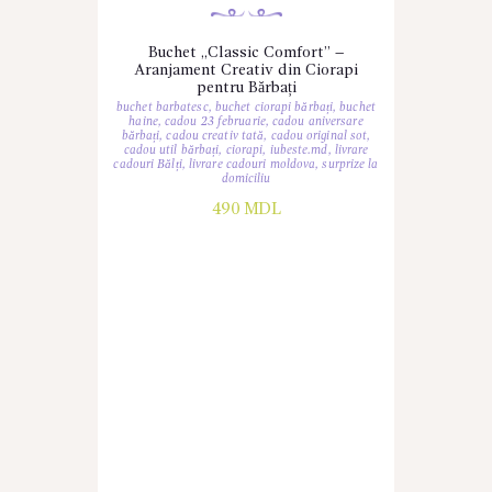
Buchet „Classic Comfort” –
Aranjament Creativ din Ciorapi
pentru Bărbați
buchet barbatesc
,
buchet ciorapi bărbați
,
buchet
haine
,
cadou 23 februarie
,
cadou aniversare
bărbați
,
cadou creativ tată
,
cadou original sot
,
cadou util bărbați
,
ciorapi
,
iubeste.md
,
livrare
cadouri Bălți
,
livrare cadouri moldova
,
surprize la
domiciliu
490
MDL