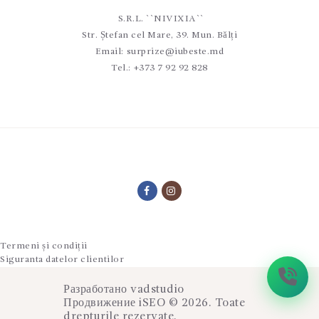
S.R.L. ``NIVIXIA``
Str. Ștefan cel Mare, 39. Mun. Bălți
Email:
surprize@iubeste.md
Tel.:
+373 7 92 92 828
Termeni și condiții
Siguranta datelor clientilor
Разработано
vadstudio
Продвижение
iSEO
© 2026. Toate
drepturile rezervate.