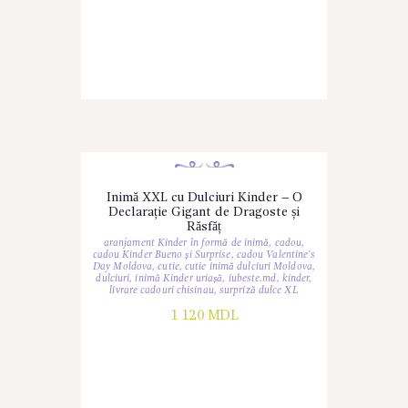
Inimă XXL cu Dulciuri Kinder – O
Declarație Gigant de Dragoste și
Răsfăț
aranjament Kinder în formă de inimă
,
cadou
,
cadou Kinder Bueno și Surprise
,
cadou Valentine's
Day Moldova
,
cutie
,
cutie inimă dulciuri Moldova
,
dulciuri
,
inimă Kinder uriașă
,
iubeste.md
,
kinder
,
livrare cadouri chisinau
,
surpriză dulce XL
1 120
MDL