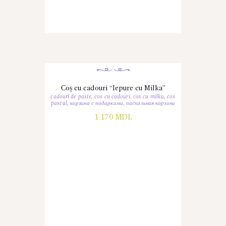
Сoș cu cadouri “Iepure cu Milka”
cadouri de paste
,
cos cu cadouri
,
cos cu milka
,
cos
pascal
,
корзина с подарками
,
пасхальная корзина
1 170
MDL