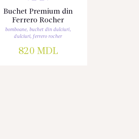
Buchet Premium din
Ferrero Rocher
bomboane
,
buchet din dulciuri
,
dulciuri
,
ferrero rocher
820
MDL