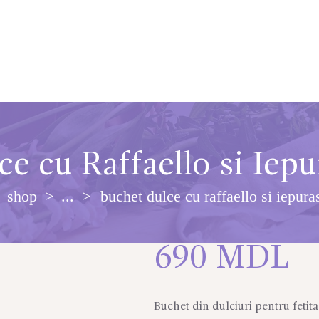
ce cu Raffaello si Iepu
shop
...
buchet dulce cu raffaello si iepura
690
MDL
Buchet din dulciuri pentru fetita