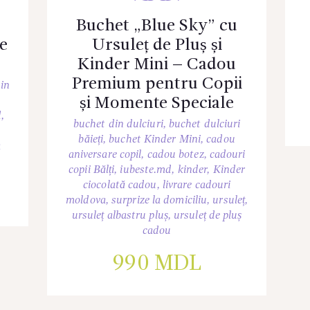
Buchet „Blue Sky” cu
e
Ursuleț de Pluș și
Kinder Mini – Cadou
Premium pentru Copii
in
și Momente Speciale
d
,
buchet din dulciuri
,
buchet dulciuri
băieți
,
buchet Kinder Mini
,
cadou
a
aniversare copil
,
cadou botez
,
cadouri
copii Bălți
,
iubeste.md
,
kinder
,
Kinder
ciocolată cadou
,
livrare cadouri
moldova
,
surprize la domiciliu
,
ursuleț
,
ursuleț albastru pluș
,
ursuleț de pluș
cadou
990
MDL