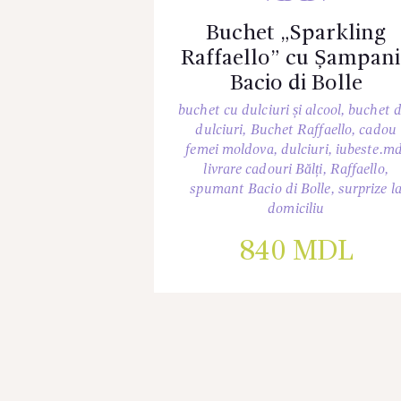
Buchet „Sparkling
Raffaello” cu Șampani
Bacio di Bolle
buchet cu dulciuri și alcool
,
buchet d
dulciuri
,
Buchet Raffaello
,
cadou
femei moldova
,
dulciuri
,
iubeste.m
livrare cadouri Bălți
,
Raffaello
,
spumant Bacio di Bolle
,
surprize l
domiciliu
840
MDL