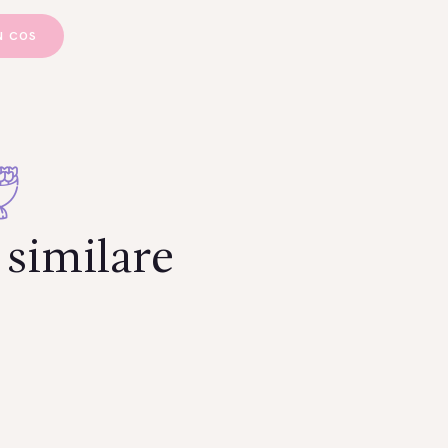
N COS
similare