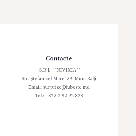
Contacte
S.R.L. ``NIVIXIA``
Str. Ștefan cel Mare, 39. Mun. Bălți
Email:
surprize@iubeste.md
Tel.:
+373 7 92 92 828