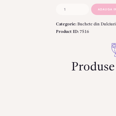
Cantitate
ADAUGA I
Buchet
dulce
Categorie:
Buchete din Dulciuri
cu
Product ID:
7516
Raffaello
si
Iepurasul
pufos
Produse 