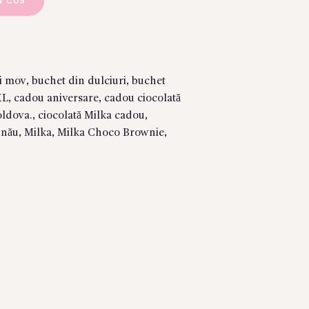
N COS
și mov
,
buchet din dulciuri
,
buchet
XL
,
cadou aniversare
,
cadou ciocolată
oldova.
,
ciocolată Milka cadou
,
inău
,
Milka
,
Milka Choco Brownie
,