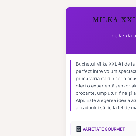
MILKA XXL
O SĂRBĂTO
Buchetul Milka XXL #1 de la
perfect între volum spectac
primă variantă din seria no
oferi o experiență senzoria
crocante, umpluturi fine și 
Alpi. Este alegerea ideală a
al cadoului să fie la fel de
🍫
VARIETATE GOURMET