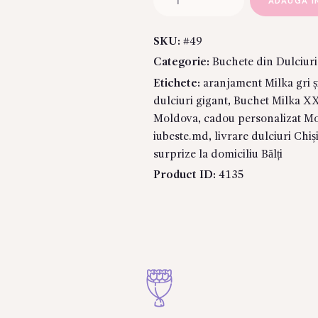
ADAUGA I
Buchet
Gigant
SKU:
#49
Milka
Categorie:
Buchete din Dulciuri
„Purple
Majesty”
Etichete:
aranjament Milka gri 
XXL
dulciuri gigant
,
Buchet Milka X
#1
Moldova
,
cadou personalizat M
–
iubeste.md
,
livrare dulciuri Chiș
Aranjament
surprize la domiciliu Bălți
Premium
Product ID:
4135
cu
Ciocolată
Alpină