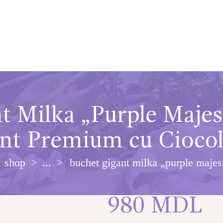
t Milka „Purple Maje
t Premium cu Ciocol
shop
...
buchet gigant milka „purple majest
980
MDL