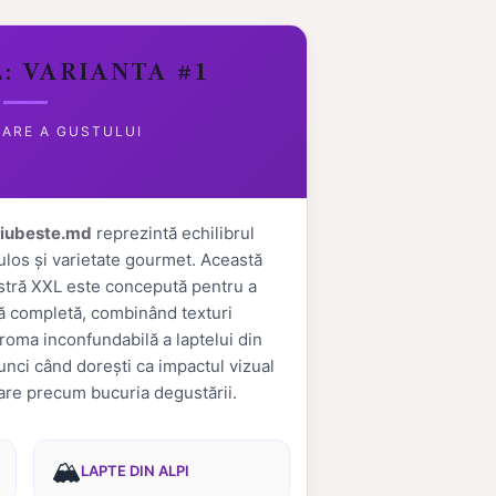
: VARIANTA #1
ARE A GUSTULUI
iubeste.md
reprezintă echilibrul
ulos și varietate gourmet. Această
astră XXL este concepută pentru a
lă completă, combinând texturi
aroma inconfundabilă a laptelui din
tunci când dorești ca impactul vizual
 mare precum bucuria degustării.
🏔️
LAPTE DIN ALPI