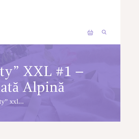
sty” XXL #1 –
ată Alpină
y” xxl...