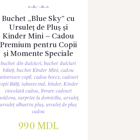
Buchet „Blue Sky” cu
Ursuleț de Pluș și
Kinder Mini – Cadou
Premium pentru Copii
și Momente Speciale
buchet din dulciuri
,
buchet dulciuri
băieți
,
buchet Kinder Mini
,
cadou
aniversare copil
,
cadou botez
,
cadouri
copii Bălți
,
iubeste.md
,
kinder
,
Kinder
ciocolată cadou
,
livrare cadouri
oldova
,
surprize la domiciliu
,
ursuleț
,
ursuleț albastru pluș
,
ursuleț de pluș
cadou
990
MDL