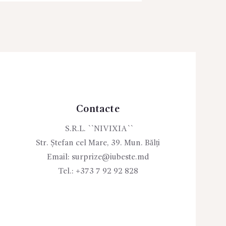
Contacte
S.R.L. ``NIVIXIA``
Str. Ștefan cel Mare, 39. Mun. Bălți
Email:
surprize@iubeste.md
Tel.:
+373 7 92 92 828