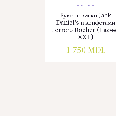
Букет с виски Jack
Daniel’s и конфетами
Ferrero Rocher (Разм
XXL)
1 750
MDL