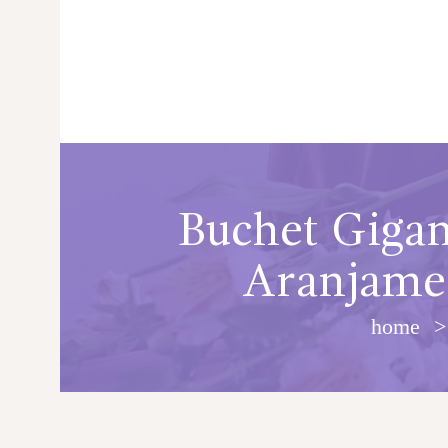
Buchet Gigan
Aranjamen
PRINCIPALA
DESPRE NOI
home
SHOP
SERVICII
ARTICOLE