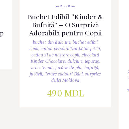
Buchet Edibil “Kinder &
Bufniță” – O Surpriză
ер
Adorabilă pentru Copii
buchet din dulciuri
,
buchet edibil
copii
,
cadou personalizat băiat fetiță
,
cadou zi de naștere copii
,
ciocolată
Kinder Chocolate
,
dulciuri
,
iepuraș
,
iubeste.md
,
jucărie de pluș bufniță
,
jucării
,
livrare cadouri Bălți
,
surprize
dulci Moldova
m
490
MDL