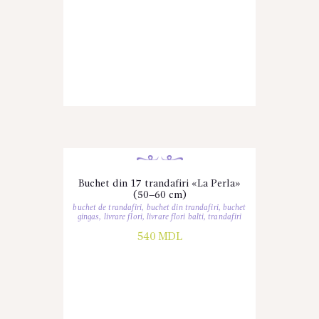
Buchet din 17 trandafiri «La Perla»
(50–60 cm)
buchet de trandafiri
,
buchet din trandafiri
,
buchet
gingas
,
livrare flori
,
livrare flori balti
,
trandafiri
540
MDL