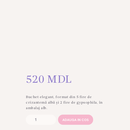
520
MDL
Buchet elegant, format din 5 fire de
crizantemă albă și 2 fire de gypsophila, în
ambalaj alb.
Cantitate
ADAUGA IN COS
Buchet
din