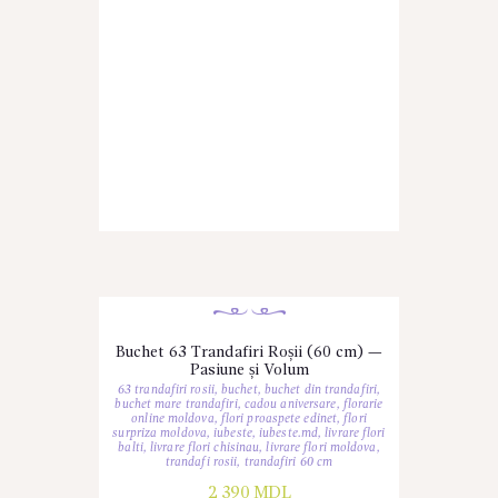
Buchet 63 Trandafiri Roșii (60 cm) —
Pasiune și Volum
63 trandafiri rosii
,
buchet
,
buchet din trandafiri
,
buchet mare trandafiri
,
cadou aniversare
,
florarie
online moldova
,
flori proaspete edinet
,
flori
surpriza moldova
,
iubeste
,
iubeste.md
,
livrare flori
balti
,
livrare flori chisinau
,
livrare flori moldova
,
trandafi rosii
,
trandafiri 60 cm
2 390
MDL