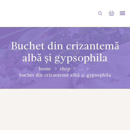
Buchet din crizantemă
albă și gypsophila
PRINCIPALA
home
shop
...
DESPRE NOI
buchet din crizantemă albă și gypsophila
SHOP
SERVICII
ARTICOLE
CONTACTE