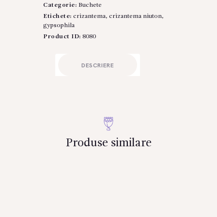
Categorie:
Buchete
crizantemă
albă
Etichete:
crizantema
,
crizantema niuton
,
și
gypsophila
gypsophila
Product ID:
8080
DESCRIERE
Produse similare