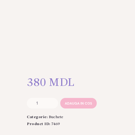
380
MDL
Cantitate
ADAUGA IN COS
Buchet
din
Categorie:
Buchete
crizantema
alba
Product ID:
7469
(5