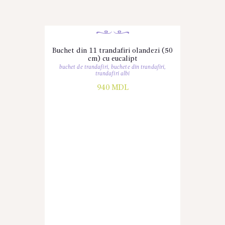
Buchet din 11 trandafiri olandezi (50
cm) cu eucalipt
buchet de trandafiri
,
buchete din trandafiri
,
trandafiri albi
940
MDL