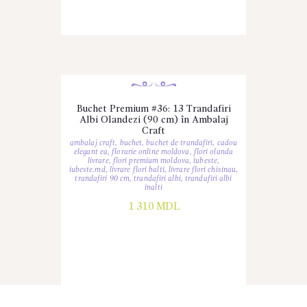
Buchet Premium #36: 13 Trandafiri
Albi Olandezi (90 cm) în Ambalaj
Craft
ambalaj craft
,
buchet
,
buchet de trandafiri
,
cadou
elegant ea
,
florarie online moldova
,
flori olanda
livrare
,
flori premium moldova
,
iubeste
,
iubeste.md
,
livrare flori balti
,
livrare flori chisinau
,
trandafiri 90 cm
,
trandafiri albi
,
trandafiri albi
inalti
1 310
MDL