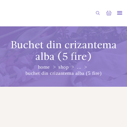
Buchet din crizantema
alba (5 fire)
PRINCIPALA
home
shop
...
DESPRE NOI
buchet din crizantema alba (5 fire)
SHOP
SERVICII
ARTICOLE
CONTACTE