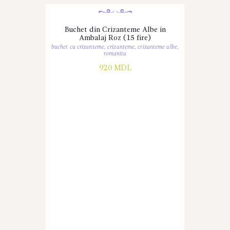
Buchet din Crizanteme Albe in
Ambalaj Roz (15 fire)
buchet cu crizanteme
,
crizanteme
,
crizanteme albe
,
romanita
920
MDL