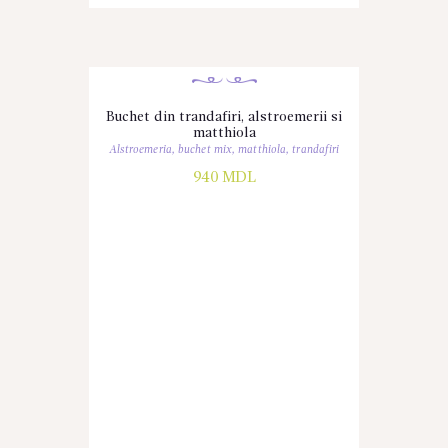
Buchet din trandafiri, alstroemerii si
matthiola
Alstroemeria
,
buchet mix
,
matthiola
,
trandafiri
940
MDL