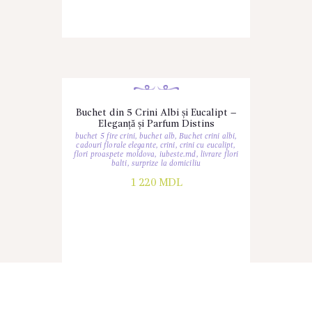
Buchet din 5 Crini Albi și Eucalipt –
Eleganță și Parfum Distins
buchet 5 fire crini
,
buchet alb
,
Buchet crini albi
,
cadouri florale elegante
,
crini
,
crini cu eucalipt
,
flori proaspete moldova
,
iubeste.md
,
livrare flori
balti
,
surprize la domiciliu
1 220
MDL