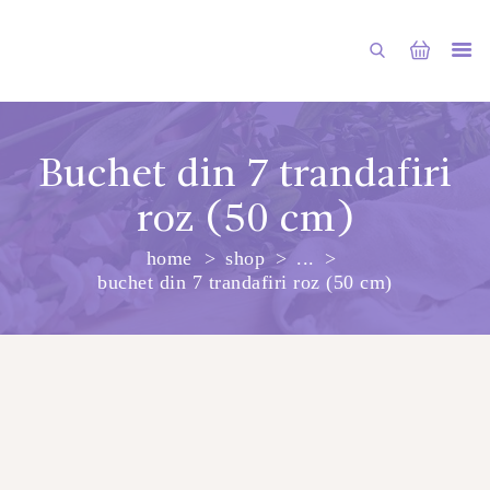
Buchet din 7 trandafiri
roz (50 cm)
PRINCIPALA
home
shop
...
DESPRE NOI
buchet din 7 trandafiri roz (50 cm)
SHOP
SERVICII
ARTICOLE
CONTACTE