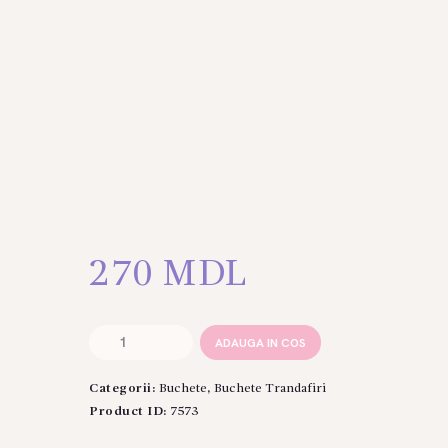
270
MDL
Cantitate
ADAUGA IN COS
Buchet
din
Categorii:
Buchete
,
Buchete Trandafiri
7
trandafiri
Product ID:
7573
roz