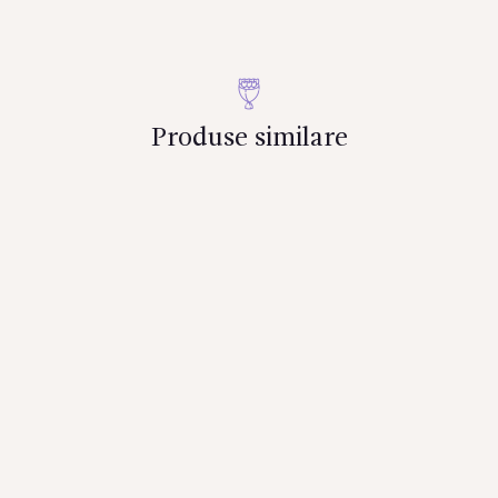
(50
cm)
Produse similare