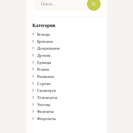
Категории
Бельцы
Бричаны
Дондюшаны
Дрокия
Единцы
Резина
Рышканы
Сороки
Сынжереи
Теленешты
Унгены
Фалешты
Флорешты