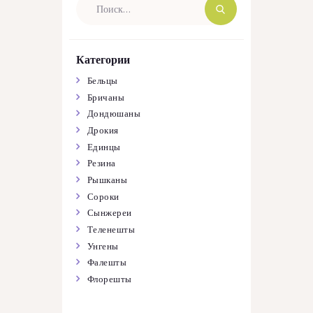
Категории
Бельцы
Бричаны
Дондюшаны
Дрокия
Единцы
Резина
Рышканы
Сороки
Сынжереи
Теленешты
Унгены
Фалешты
Флорешты