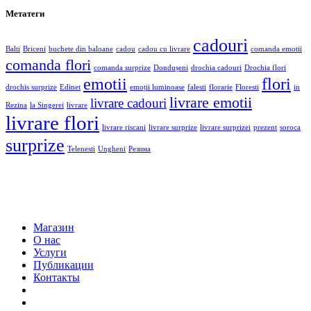
Метатеги
cadouri
Balti
Briceni
buchete din baloane
cadou
cadou cu livrare
comanda emotii
comanda flori
comanda surprize
Dondușeni
drochia cadouri
Drochia flori
emotii
flori
drochis surprize
Edinet
emoții luminoase
falesti
florarie
Floresti
in
livrare emotii
livrare cadouri
Rezina
la Singerei
livrare
livrare flori
livrare riscani
livrare surprize
livrare surprizei
prezent
soroca
surprize
Telenesti
Ungheni
Резина
Магазин
О нас
Услуги
Публикации
Контакты