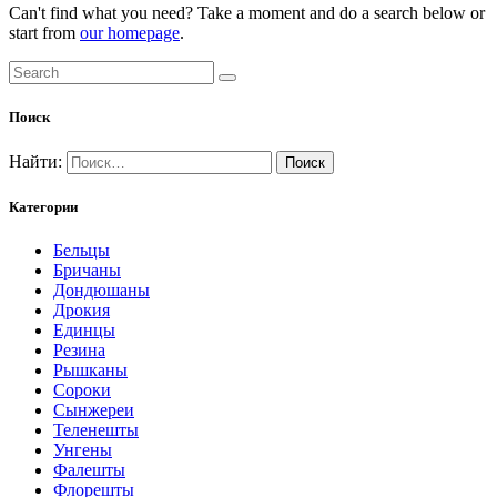
Can't find what you need? Take a moment and do a search below or
start from
our homepage
.
Поиск
Найти:
Категории
Бельцы
Бричаны
Дондюшаны
Дрокия
Единцы
Резина
Рышканы
Сороки
Сынжереи
Теленешты
Унгены
Фалешты
Флорешты