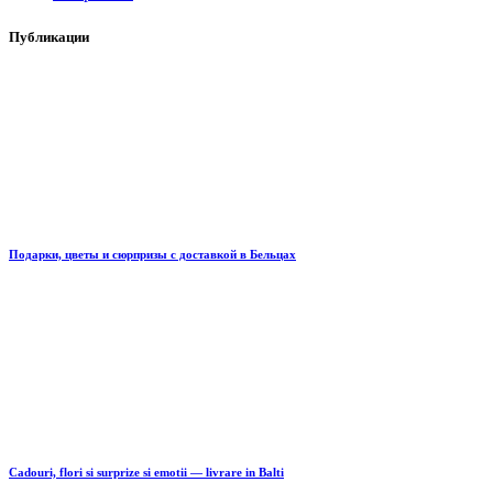
Публикации
Подарки, цветы и сюрпризы с доставкой в Бельцах
Cadouri, flori si surprize si emotii — livrare in Balti