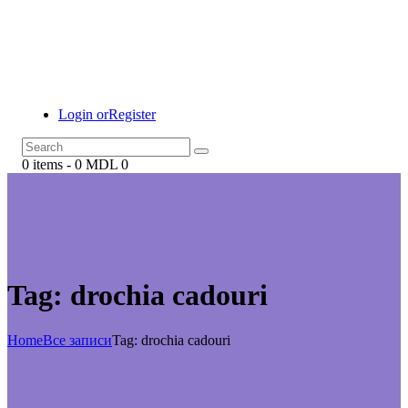
Login or
Register
0 items
-
0 MDL
0
Tag: drochia cadouri
Home
Все записи
Tag: drochia cadouri