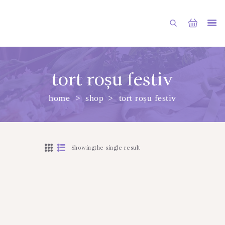
tort roșu festiv
home
shop
tort roșu festiv
ГЛАВНАЯ
МАГАЗИН
О НАС
Showingthe single result
УСЛУГИ
ПУБЛИКАЦИИ
КОНТАКТЫ