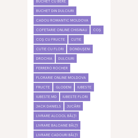
BUCHET CU BERE
BUCHET DIN DULCIURI
CADOU ROMANTIC MOLDOVA
COFETARIE ONLINE CHISINAU
COȘ
COȘ CU FRUCTE
CUTIE
CUTIE CU FLORI
DONDUȘENI
DROCHIA
DULCIURI
FERRERO ROCHER
FLORARIE ONLINE MOLDOVA
FRUCTE
GLODENI
IUBESTE
IUBESTE.MD
IUBESTE FLORI
JACK DANIELS
JUCĂRII
LIVRARE ALCOOL BĂLȚI
LIVRARE BALOANE BĂLȚI
LIVRARE CADOURI BĂLȚI