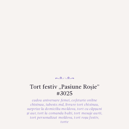
Tort festiv „Pasiune Roșie”
#3025
cadou aniversare femei
,
cofetarie online
chisinau
,
iubeste.md
,
livrare tort chisinau
,
surprize la domiciliu moldova
,
tort cu căpșuni
și aur
,
tort la comanda balti
,
tort mesaje aurii
,
tort personalizat moldova
,
tort roșu festiv
,
torte