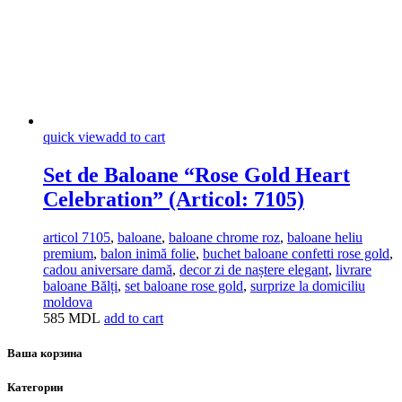
quick view
add to cart
Set de Baloane “Rose Gold Heart
Celebration” (Articol: 7105)
articol 7105
,
baloane
,
baloane chrome roz
,
baloane heliu
premium
,
balon inimă folie
,
buchet baloane confetti rose gold
,
cadou aniversare damă
,
decor zi de naștere elegant
,
livrare
baloane Bălți
,
set baloane rose gold
,
surprize la domiciliu
moldova
585
MDL
add to cart
Ваша корзина
Категории