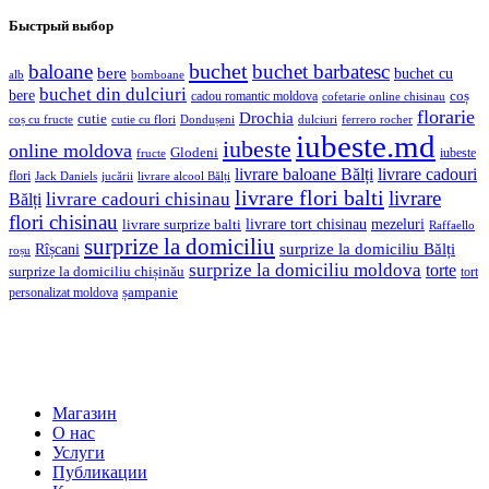
Быстрый выбор
buchet
baloane
buchet barbatesc
bere
buchet cu
alb
bomboane
buchet din dulciuri
bere
coș
cadou romantic moldova
cofetarie online chisinau
florarie
Drochia
cutie
coș cu fructe
Dondușeni
ferrero rocher
cutie cu flori
dulciuri
iubeste.md
iubeste
online moldova
Glodeni
iubeste
fructe
livrare baloane Bălți
livrare cadouri
flori
jucării
livrare alcool Bălți
Jack Daniels
livrare flori balti
livrare
livrare cadouri chisinau
Bălți
flori chisinau
livrare tort chisinau
mezeluri
livrare surprize balti
Raffaello
surprize la domiciliu
Rîșcani
surprize la domiciliu Bălți
roșu
surprize la domiciliu moldova
torte
surprize la domiciliu chișinău
tort
șampanie
personalizat moldova
Магазин
О нас
Услуги
Публикации