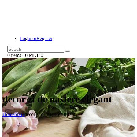
Login or
Register
0 items
-
0 MDL
0
decor zi de naștere elegant
Home
Shop
decor zi de naștere elegant