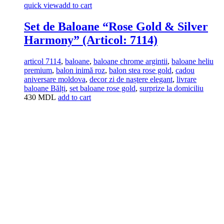
quick view
add to cart
Set de Baloane “Rose Gold & Silver
Harmony” (Articol: 7114)
articol 7114
,
baloane
,
baloane chrome argintii
,
baloane heliu
premium
,
balon inimă roz
,
balon stea rose gold
,
cadou
aniversare moldova
,
decor zi de naștere elegant
,
livrare
baloane Bălți
,
set baloane rose gold
,
surprize la domiciliu
430
MDL
add to cart