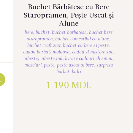
Buchet Bărbătesc cu Bere
Staropramen, Pește Uscat și
Alune
bere
,
buchet
,
buchet barbatesc
,
buchet bere
staropramen
,
buchet comestibil cu alune
,
buchet craft ziar
,
buchet cu bere si peste
,
cadou barbati moldova
,
cadou zi nastere sot
,
iubeste
,
iubeste.md
,
livrare cadouri chisinau
,
mezeluri
,
peste
,
peste uscat si bere
,
surpriza
barbati balti
1 190
MDL