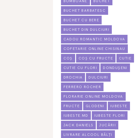
BOMBOANE
BUCHET
BUCHET BARBATESC
BUCHET CU BERE
BUCHET DIN DULCIURI
CADOU ROMANTIC MOLDOVA
COFETARIE ONLINE CHISINAU
COȘ
COȘ CU FRUCTE
CUTIE
CUTIE CU FLORI
DONDUȘENI
DROCHIA
DULCIURI
FERRERO ROCHER
FLORARIE ONLINE MOLDOVA
FRUCTE
GLODENI
IUBESTE
IUBESTE.MD
IUBESTE FLORI
JACK DANIELS
JUCĂRII
LIVRARE ALCOOL BĂLȚI