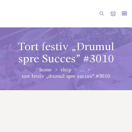
Tort festiv „Drumul
spre Succes” #3010
PRINCIPALA
home
shop
...
DESPRE NOI
tort festiv „drumul spre succes” #3010
SHOP
SERVICII
ARTICOLE
CONTACTE