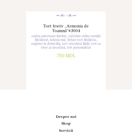
Tort festiv „Armonia de
Toamnă”#3004
cadou aniversare bărbat
,
cofetărie online nordul
Moldovei
,
iubeste.md
,
livrare tort Moldova
,
surprize la domiciliu
,
tort ciocolată Bălți
,
tort cu
Oreo și ciocolată
,
tort personalizat
750
MDL
Despre noi
Shop
Servicii