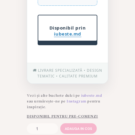
Disponibil prin
iubeste.md
🚚 LIVRARE SPECIALIZATĂ • DESIGN
TEMATIC • CALITATE PREMIUM
Vezi și alte buchete dulci pe
iubeste.md
sau urmărește-ne pe
Instagram
pentru
inspirație.
DISPONIBIL PENTRU PRE-COMENZI
Cantitate
ADAUGA IN COS
Tort