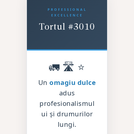
PROFESSIONAL
EXCELLENCE
Tortul #3010
🚛 🛣️ ⭐
Un
omagiu dulce
adus
profesionalismul
ui și drumurilor
lungi.