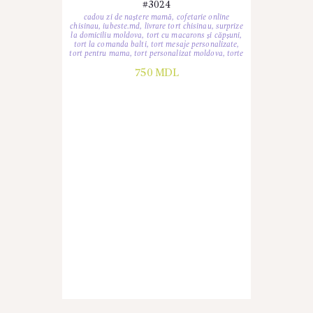
#3024
cadou zi de naștere mamă
,
cofetarie online
chisinau
,
iubeste.md
,
livrare tort chisinau
,
surprize
la domiciliu moldova
,
tort cu macarons și căpșuni
,
tort la comanda balti
,
tort mesaje personalizate
,
tort pentru mama
,
tort personalizat moldova
,
torte
750
MDL