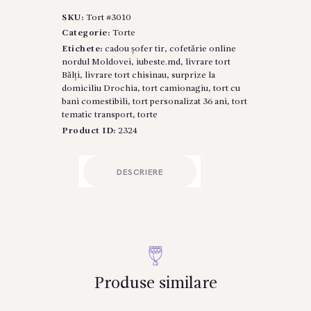
festiv
SKU:
Tort #3010
„Drumul
spre
Categorie:
Torte
Succes”
Etichete:
cadou șofer tir
,
cofetărie online
#3010
nordul Moldovei
,
iubeste.md
,
livrare tort
Bălți
,
livrare tort chisinau
,
surprize la
domiciliu Drochia
,
tort camionagiu
,
tort cu
bani comestibili
,
tort personalizat 36 ani
,
tort
tematic transport
,
torte
Product ID:
2324
DESCRIERE
Produse similare