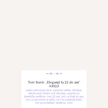
Tort festiv „Eleganță la 22 de ani”
#3023
cadou aniversare fată
,
cofetarie online chisinau
,
iubeste.md
,
livrare tort chisinau
,
surprize la
domiciliu moldova
,
tort 22 ani
,
tort cu foiță de aur
,
tort cu macarons și afine
,
tort la comanda balti
,
tort personalizat moldova
,
torte