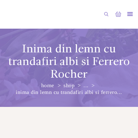
Inima din lemn cu
trandafiri albi si Ferrero
PRINCIPALA
Rocher
DESPRE NOI
home
shop
...
SHOP
inima din lemn cu trandafiri albi si ferrero...
SERVICII
ARTICOLE
CONTACTE