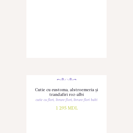
Cutie cu eustoma, alstroemeria și
trandafiri roz-albi
cutie cu flori
,
livrare flori
,
livrare flori balti
1 295
MDL