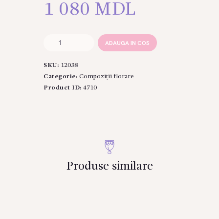
1 080
MDL
Cantitate
ADAUGA IN COS
Inima
din
SKU:
12038
lemn
cu
Categorie:
Compoziții florare
trandafiri
Product ID:
4710
albi
si
Ferrero
Rocher
Produse similare