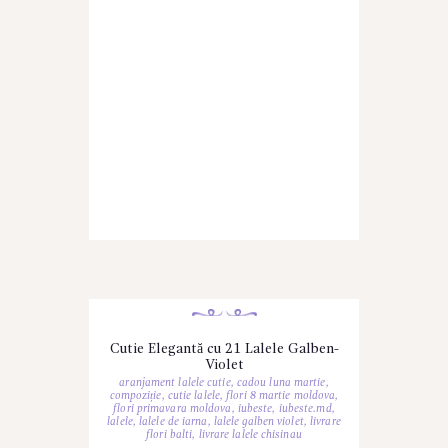
Cutie Elegantă cu 21 Lalele Galben-
Violet
aranjament lalele cutie
,
cadou luna martie
,
compoziție
,
cutie lalele
,
flori 8 martie moldova
,
flori primavara moldova
,
iubeste
,
iubeste.md
,
lalele
,
lalele de iarna
,
lalele galben violet
,
livrare
flori balti
,
livrare lalele chisinau