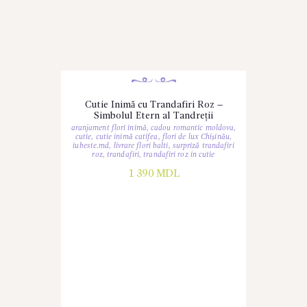
Cutie Inimă cu Trandafiri Roz –
Simbolul Etern al Tandreții
aranjament flori inimă
,
cadou romantic moldova
,
cutie
,
cutie inimă catifea
,
flori de lux Chișinău
,
iubeste.md
,
livrare flori balti
,
surpriză trandafiri
roz
,
trandafiri
,
trandafiri roz in cutie
1 390
MDL