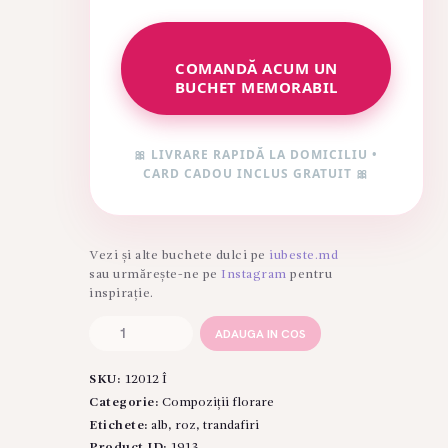
COMANDĂ ACUM UN
BUCHET MEMORABIL
🎀 LIVRARE RAPIDĂ LA DOMICILIU •
CARD CADOU INCLUS GRATUIT 🎀
Vezi și alte buchete dulci pe
iubeste.md
sau urmărește-ne pe
Instagram
pentru
inspirație.
Cantitate
ADAUGA IN COS
Cutie
"Romantic"
SKU:
12012 Î
–
Aranjament
Categorie:
Compoziții florare
Premium
Etichete:
alb
,
roz
,
trandafiri
cu
Product ID:
1913