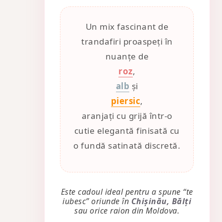
Un mix fascinant de
trandafiri proaspeți în
nuanțe de
roz
,
alb
și
piersic
,
aranjați cu grijă într-o
cutie elegantă finisată cu
o fundă satinată discretă.
Este cadoul ideal pentru a spune “te
iubesc” oriunde în
Chișinău, Bălți
sau orice raion din Moldova.