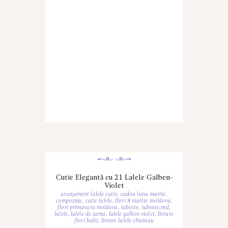
Cutie Elegantă cu 21 Lalele Galben-
Violet
aranjament lalele cutie
,
cadou luna martie
,
compoziție
,
cutie lalele
,
flori 8 martie moldova
,
flori primavara moldova
,
iubeste
,
iubeste.md
,
lalele
,
lalele de iarna
,
lalele galben violet
,
livrare
flori balti
,
livrare lalele chisinau