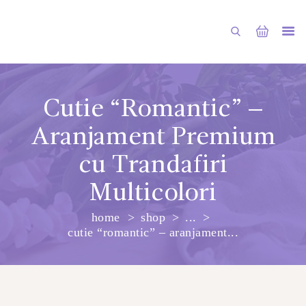
Cutie “Romantic” –
Aranjament Premium
PRINCIPALA
cu Trandafiri
DESPRE NOI
Multicolori
SHOP
SERVICII
home
shop
...
cutie “romantic” – aranjament...
ARTICOLE
CONTACTE