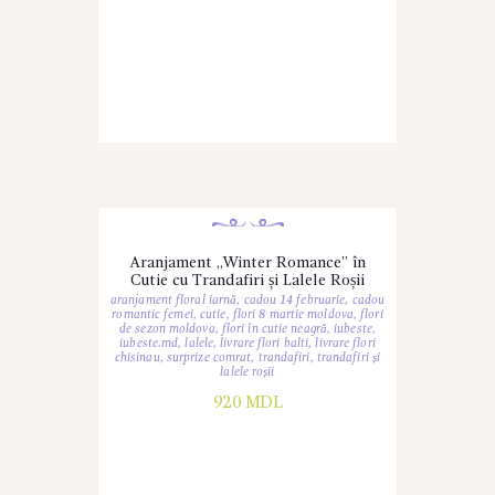
Aranjament „Winter Romance” în
Cutie cu Trandafiri și Lalele Roșii
aranjament floral iarnă
,
cadou 14 februarie
,
cadou
romantic femei
,
cutie
,
flori 8 martie moldova
,
flori
de sezon moldova
,
flori în cutie neagră
,
iubeste
,
iubeste.md
,
lalele
,
livrare flori balti
,
livrare flori
chisinau
,
surprize comrat
,
trandafiri
,
trandafiri și
lalele roșii
920
MDL