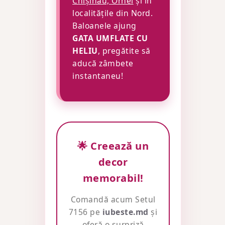
Chișinău, Orhei
și în
localitățile din Nord.
Baloanele ajung
GATA UMFLATE CU
HELIU
, pregătite să
aducă zâmbete
instantaneu!
🌟 Creează un
decor
memorabil!
Comandă acum Setul
7156 pe
iubeste.md
și
oferă o surpriză