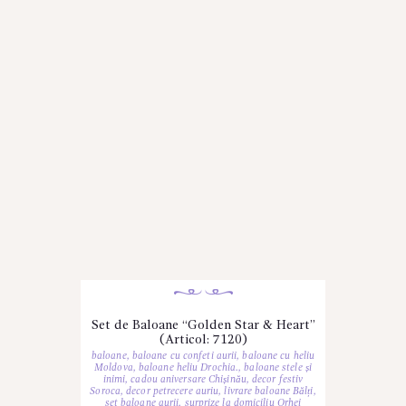
Set de Baloane “Golden Star & Heart”
(Articol: 7120)
baloane
,
baloane cu confeti aurii
,
baloane cu heliu
Moldova
,
baloane heliu Drochia.
,
baloane stele și
inimi
,
cadou aniversare Chișinău
,
decor festiv
Soroca
,
decor petrecere auriu
,
livrare baloane Bălți
,
set baloane aurii
,
surprize la domiciliu Orhei