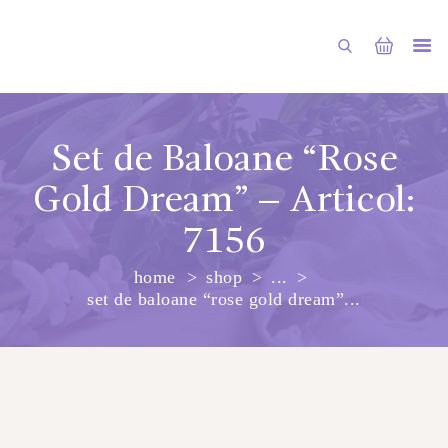
Set de Baloane “Rose
Gold Dream” – Articol:
PRINCIPALA
7156
DESPRE NOI
home
shop
...
SHOP
set de baloane “rose gold dream”...
SERVICII
ARTICOLE
CONTACTE