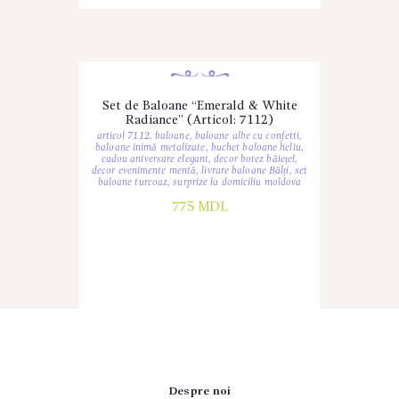
Set de Baloane “Emerald & White
Radiance” (Articol: 7112)
articol 7112
,
baloane
,
baloane albe cu confetti
,
baloane inimă metalizate
,
buchet baloane heliu
,
cadou aniversare elegant
,
decor botez băiețel
,
decor evenimente mentă
,
livrare baloane Bălți
,
set
baloane turcoaz
,
surprize la domiciliu moldova
775
MDL
Despre noi