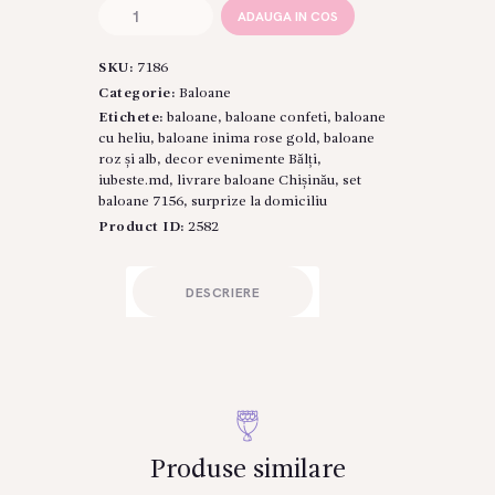
Cantitate
ADAUGA IN COS
Set
de
SKU:
7186
Baloane
"Rose
Categorie:
Baloane
Gold
Etichete:
baloane
,
baloane confeti
,
baloane
Dream"
cu heliu
,
baloane inima rose gold
,
baloane
–
roz și alb
,
decor evenimente Bălți
,
Articol:
iubeste.md
,
livrare baloane Chișinău
,
set
7156
baloane 7156
,
surprize la domiciliu
Product ID:
2582
DESCRIERE
Produse similare