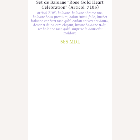
Set de Baloane “Rose Gold Heart
Celebration” (Articol: 7105)
articol 7105
,
baloane
,
baloane chrome roz
,
baloane heliu premium
,
balon inimă folie
,
buchet
baloane confetti rose gold
,
cadou aniversare damă
,
decor zi de naștere elegant
,
livrare baloane Bălți
,
set baloane rose gold
,
surprize la domiciliu
moldova
585
MDL