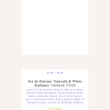
Set de Baloane “Emerald & White
Radiance” (Articol: 7112)
articol 7112
,
baloane
,
baloane albe cu confetti
,
baloane inimă metalizate
,
buchet baloane heliu
,
cadou aniversare elegant
,
decor botez băiețel
,
decor evenimente mentă
,
livrare baloane Bălți
,
set
baloane turcoaz
,
surprize la domiciliu moldova
775
MDL