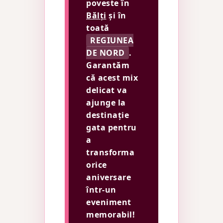
poveste în
Bălți
și în
toată
REGIUNEA
DE NORD
.
Garantăm
că acest mix
delicat va
ajunge la
destinație
gata pentru
a
transforma
orice
aniversare
într-un
eveniment
memorabil!