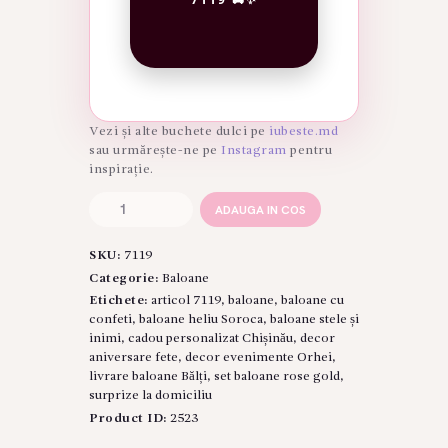
Vezi și alte buchete dulci pe
iubeste.md
sau urmărește-ne pe
Instagram
pentru
inspirație.
Cantitate
ADAUGA IN COS
Set
de
SKU:
7119
Baloane
"Rose
Categorie:
Baloane
Gold
Etichete:
articol 7119
,
baloane
,
baloane cu
Dream"
confeti
,
baloane heliu Soroca
,
baloane stele și
(Articol:
inimi
,
cadou personalizat Chișinău
,
decor
7119)
aniversare fete
,
decor evenimente Orhei
,
livrare baloane Bălți
,
set baloane rose gold
,
surprize la domiciliu
Product ID:
2523