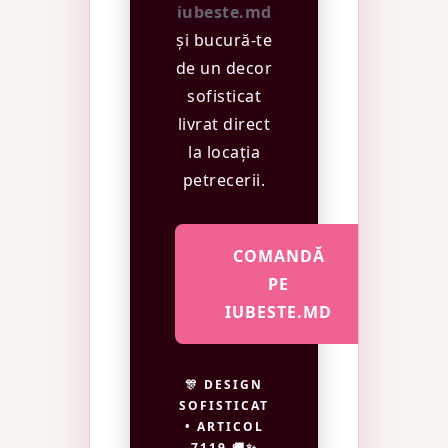
iubeste.md
și bucură-te
de un decor
sofisticat
livrat direct
la locația
petrecerii.
COMANDĂ
PE
IUBESTE.MD
🎊 DESIGN
SOFISTICAT
• ARTICOL
7119 🚚✨