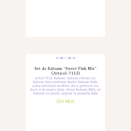
Set de Baloane “Sweet Pink Mix”
(Articol: 7113)
articol 7113
,
baloane
,
baloane chrome roz
,
baloane latex premium
,
buchet baloane heliu
,
cadou aniversare moldova
,
decor petrecere roz
,
decor zi de naștere fetițe
,
livrare baloane Bălți
,
set
baloane roz pastel
,
surprize la domiciliu Bălți
520
MDL