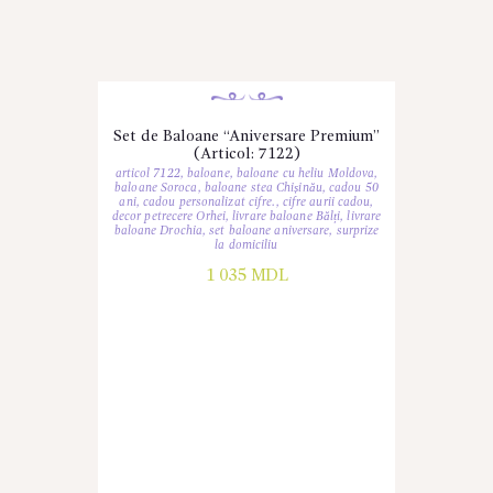
Set de Baloane “Aniversare Premium”
(Articol: 7122)
articol 7122
,
baloane
,
baloane cu heliu Moldova
,
baloane Soroca
,
baloane stea Chișinău
,
cadou 50
ani
,
cadou personalizat cifre.
,
cifre aurii cadou
,
decor petrecere Orhei
,
livrare baloane Bălți
,
livrare
baloane Drochia
,
set baloane aniversare
,
surprize
la domiciliu
1 035
MDL