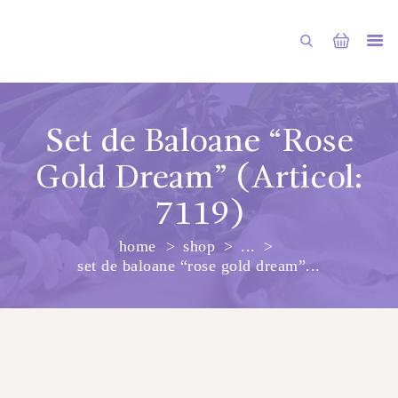
Set de Baloane “Rose
Gold Dream” (Articol:
PRINCIPALA
7119)
DESPRE NOI
home
shop
...
SHOP
set de baloane “rose gold dream”...
SERVICII
ARTICOLE
CONTACTE