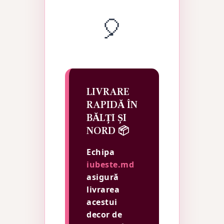
🎈
LIVRARE
RAPIDĂ ÎN
BĂLȚI ȘI
NORD 📦
Echipa
iubeste.md
asigură
livrarea
acestui
decor de