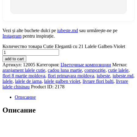
Vezi și alte buchete dulci pe
iubeste.md
sau urmărește-ne pe
Instagram
pentru inspirație.
Количество товара Cutie Elegantă cu 21 Lalele Galben-Violet
add to cart
Артикул:
12005
Категория:
Цветочные композиции
Метки:
aranjament lalele cutie
,
cadou luna martie
,
compoziție
,
cutie lalele
,
flori 8 martie moldova
,
flori primavara moldova
,
iubeste
,
iubeste.md
,
lalele
,
lalele de iarna
,
lalele galben violet
,
livrare flori balti
,
livrare
lalele chisinau
Product ID:
2178
Описание
Описание