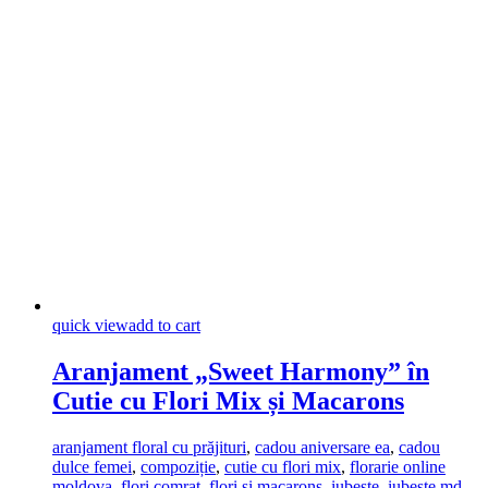
quick view
add to cart
Aranjament „Sweet Harmony” în
Cutie cu Flori Mix și Macarons
aranjament floral cu prăjituri
,
cadou aniversare ea
,
cadou
dulce femei
,
compoziție
,
cutie cu flori mix
,
florarie online
moldova
,
flori comrat
,
flori și macarons
,
iubeste
,
iubeste.md
,