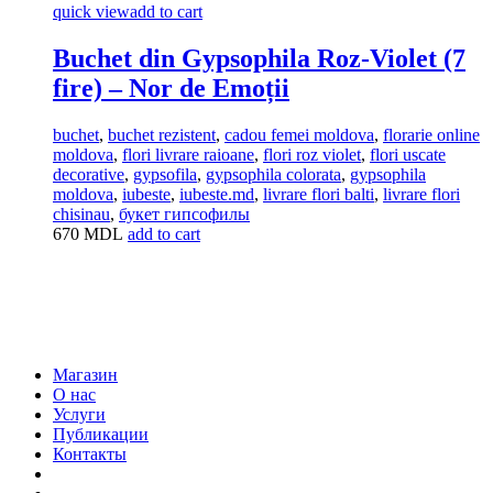
quick view
add to cart
Buchet din Gypsophila Roz-Violet (7
fire) – Nor de Emoții
buchet
,
buchet rezistent
,
cadou femei moldova
,
florarie online
moldova
,
flori livrare raioane
,
flori roz violet
,
flori uscate
decorative
,
gypsofila
,
gypsophila colorata
,
gypsophila
moldova
,
iubeste
,
iubeste.md
,
livrare flori balti
,
livrare flori
chisinau
,
букет гипсофилы
670
MDL
add to cart
Магазин
О нас
Услуги
Публикации
Контакты