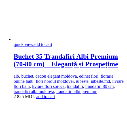
quick view
add to cart
Buchet 35 Trandafiri Albi Premium
(70-80 cm) – Eleganță și Prospețime
alb
,
buchet
,
cadou elegant moldova
,
edinet flori
,
florarie
online balti
,
flori nordul moldovei
,
iubeste
,
iubeste.md
,
livrare
flori balti
,
livrare flori soroca
,
trandafiri
,
trandafiri 80 cm
,
trandafiri albi moldova
,
trandafiri albi premium
2 825
MDL
add to cart