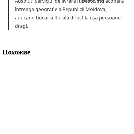
Absolut. Serviciul de livrare
iubeste.md
acoperă
întreaga geografie a Republicii Moldova,
aducând bucuria florală direct la ușa persoanei
dragi.
Похожие