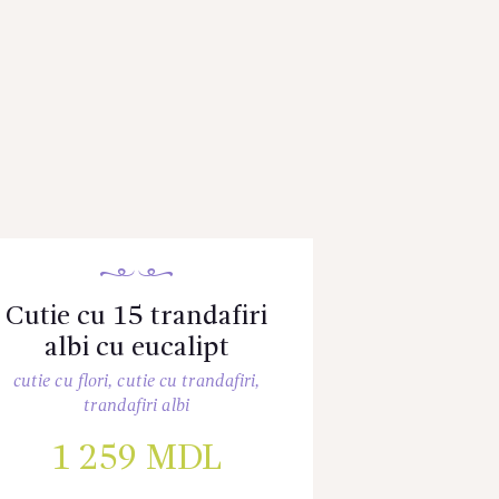
Cutie cu 15 trandafiri
albi cu eucalipt
cutie cu flori
,
cutie cu trandafiri
,
trandafiri albi
1 259
MDL