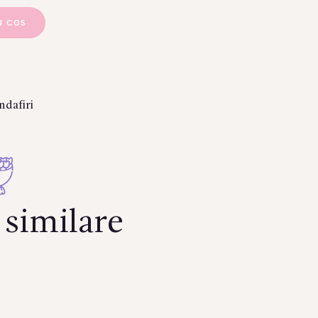
N COS
ndafiri
similare