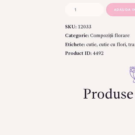
Cantitate
ADAUGA I
Cutie
cu
SKU:
12033
trandafiri
Categorie:
Compoziții florare
și
macarons
Etichete:
cutie
,
cutie cu flori
,
tra
Product ID:
4492
Produse 