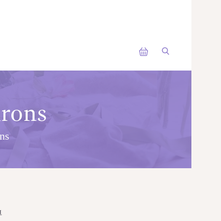
arons
ons
I