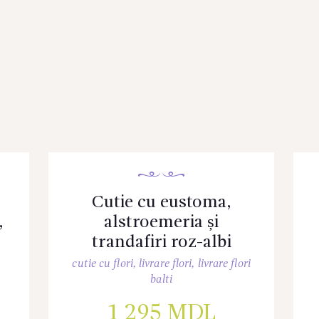
Cutie cu eustoma,
,
alstroemeria și
trandafiri roz-albi
cutie cu flori
,
livrare flori
,
livrare flori
balti
1 295
MDL