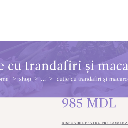
e cu trandafiri și mac
ome
shop
...
cutie cu trandafiri și macar
985
MDL
DISPONIBIL PENTRU PRE-COMENZ