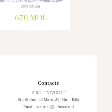
flori balti
,
livrare flori chisinau
,
букет
гипсофилы
670
MDL
Contacte
S.R.L. ``NIVIXIA``
Str. Ștefan cel Mare, 39. Mun. Bălți
Email:
surprize@iubeste.md