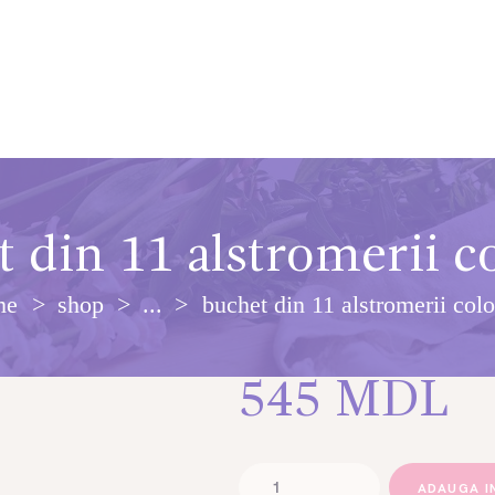
 din 11 alstromerii c
me
shop
...
buchet din 11 alstromerii colo
545
MDL
Cantitate
ADAUGA I