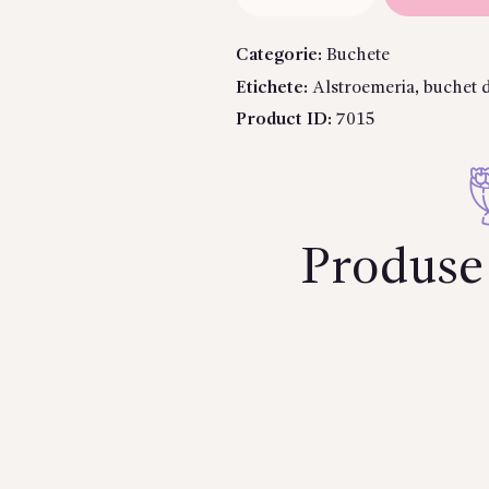
Buchet
din
Categorie:
Buchete
11
Etichete:
Alstroemeria
,
buchet d
alstromerii
colorata
Product ID:
7015
Produse 