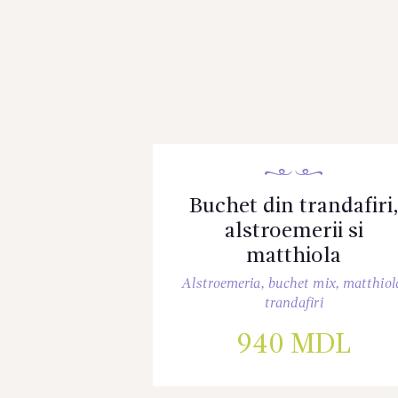
Buchet din trandafiri
alstroemerii si
matthiola
Alstroemeria
,
buchet mix
,
matthiol
trandafiri
940
MDL