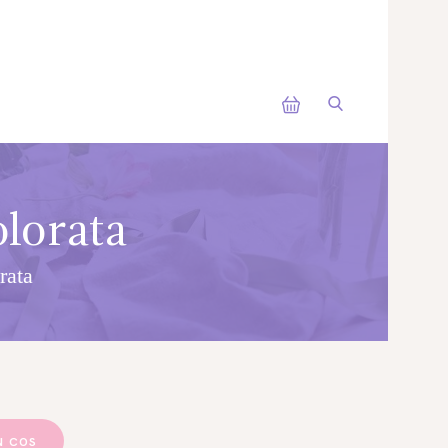
olorata
rata
N COS