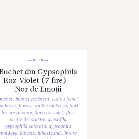
Buchet din Gypsophila
Roz-Violet (7 fire) –
Nor de Emoții
buchet
,
buchet rezistent
,
cadou femei
moldova
,
florarie online moldova
,
flori
livrare raioane
,
flori roz violet
,
flori
uscate decorative
,
gypsofila
,
gypsophila colorata
,
gypsophila
moldova
,
iubeste
,
iubeste.md
,
livrare