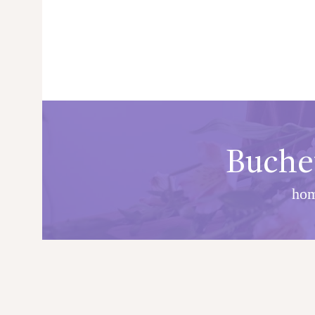
Buchet
ho
PRINCIPALA
DESPRE NOI
SHOP
SERVICII
ARTICOLE