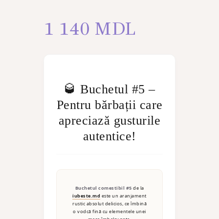
1 140
MDL
🥃 Buchetul #5 –
Pentru bărbații care
apreciază gusturile
autentice!
Buchetul comestibil #5
de la
iubeste.md
este un aranjament
rustic absolut delicios, ce îmbină
o vodcă fină cu elementele unei