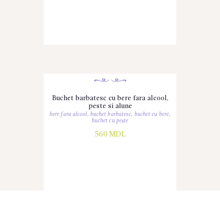
Buchet barbatesc cu bere fara alcool,
peste si alune
bere fara alcool
,
buchet barbatesc
,
buchet cu bere
,
buchet cu pește
560
MDL