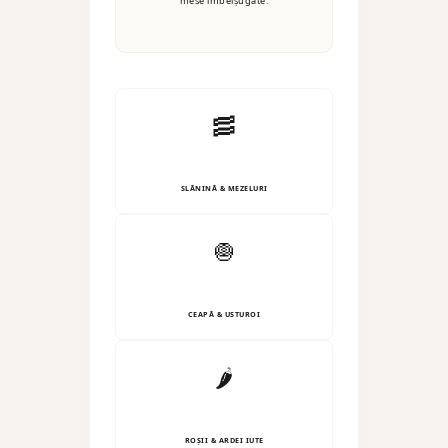
mese îmbelșugate.
🥓
SLĂNINĂ & MEZELURI
🧅
CEAPĂ & USTUROI
🌶️
ROȘII & ARDEI IUTE