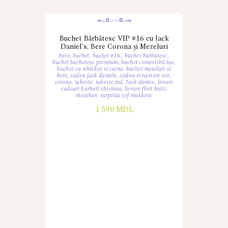
Buchet Bărbătesc VIP #16 cu Jack
Daniel’s, Bere Corona și Mezeluri
bere
,
buchet
,
buchet #16.
,
buchet barbatesc
,
buchet barbatesc premium
,
buchet comestibil lux
,
buchet cu whiskey si carne
,
buchet mezeluri si
bere
,
cadou jack daniels
,
cadou zi nastere sot
,
corona
,
iubeste
,
iubeste.md
,
Jack danies
,
livrare
cadouri barbati chisinau
,
livrare flori balti
,
mezeluri
,
surpriza sef moldova
1 590
MDL