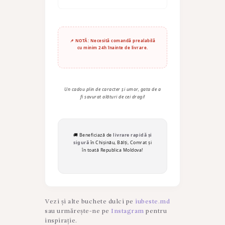
📌 NOTĂ: Necesită comandă prealabilă
cu minim 24h înainte de livrare.
Un cadou plin de caracter și umor, gata de a
fi savurat alături de cei dragi!
🚚 Beneficiază de
livrare rapidă și
sigură
în Chișinău, Bălți, Comrat și
în toată Republica Moldova!
Vezi și alte buchete dulci pe
iubeste.md
sau urmărește-ne pe
Instagram
pentru
inspirație.