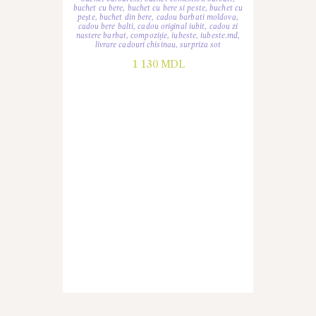
buchet cu bere
,
buchet cu bere si peste
,
buchet cu
pește
,
buchet din bere
,
cadou barbati moldova
,
cadou bere balti
,
cadou original iubit
,
cadou zi
nastere barbat
,
compoziție
,
iubeste
,
iubeste.md
,
livrare cadouri chisinau
,
surpriza sot
1 130
MDL