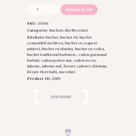
Cantitate
ADAUGA IN COS
Buchet
Bărbătesc
SKU:
10106
Tradițional
#5
Categorie:
Buchete din Mezeluri
cu
Etichete:
buchet
,
buchet #5
,
buchet
Vodcă,
comestibil moldova
,
buchet cu ceapa si
Slănină
usturoi
,
buchet cu slanina
,
buchet cu vodca
,
și
buchet traditional barbatesc
,
cadou gurmand
Legume
barbati
,
cadou pentru nas
,
cadou socru
,
iubeste
,
iubeste.md
,
livrare cadouri chisinau
,
livrare flori balti
,
mezeluri
Product ID:
2285
DESCRIERE