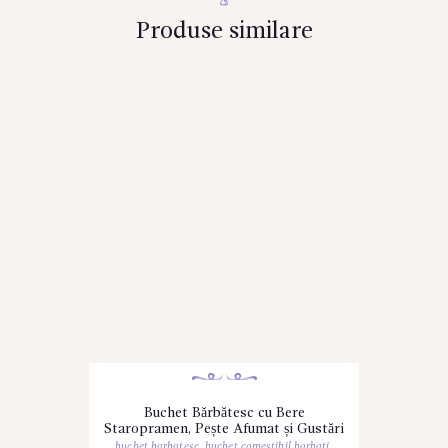
Produse similare
Buchet Bărbătesc cu Bere
Staropramen, Pește Afumat și Gustări
buchet barbatesc
,
buchet comestibil barbati
,