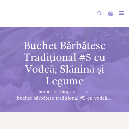
Buchet Bărbătesc
Tradițional #5 cu
PRINCIPALA
Vodcă, Slănină și
DESPRE NOI
Legume
SHOP
SERVICII
home
shop
...
buchet bărbătesc tradițional #5 cu vodcă...
ARTICOLE
CONTACTE