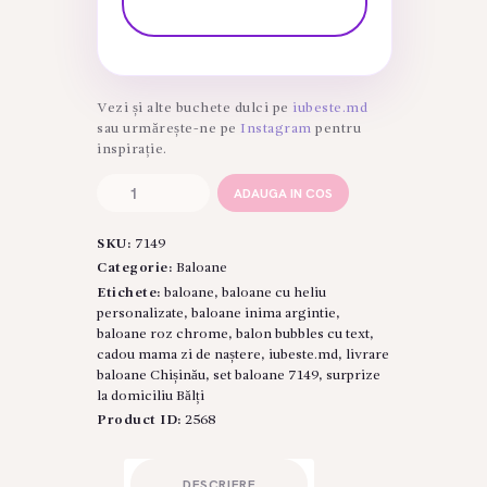
Vezi și alte buchete dulci pe
iubeste.md
sau urmărește-ne pe
Instagram
pentru
inspirație.
Cantitate
ADAUGA IN COS
Set
de
SKU:
7149
Baloane
Personalizat
Categorie:
Baloane
"Mama"
Etichete:
baloane
,
baloane cu heliu
–
personalizate
,
baloane inima argintie
,
Articol:
baloane roz chrome
,
balon bubbles cu text
,
7149
cadou mama zi de naștere
,
iubeste.md
,
livrare
baloane Chișinău
,
set baloane 7149
,
surprize
la domiciliu Bălți
Product ID:
2568
DESCRIERE