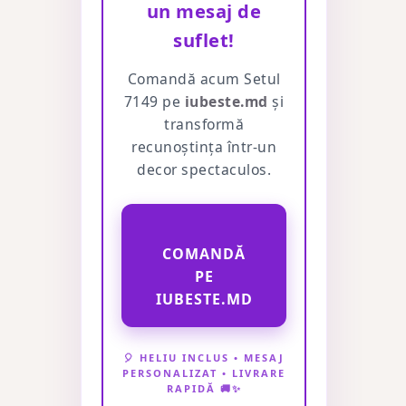
un mesaj de
suflet!
Comandă acum Setul
7149 pe
iubeste.md
și
transformă
recunoștința într-un
decor spectaculos.
COMANDĂ
PE
IUBESTE.MD
🎈 HELIU INCLUS • MESAJ
PERSONALIZAT • LIVRARE
RAPIDĂ 🚚✨