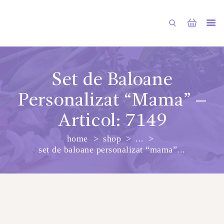
Set de Baloane
Personalizat “Mama” –
PRINCIPALA
Articol: 7149
DESPRE NOI
home
shop
...
SHOP
set de baloane personalizat “mama”...
SERVICII
ARTICOLE
CONTACTE