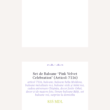
Set de Baloane “Pink Velvet
Celebration” (Articol: 7116)
articol 7116
,
baloane
,
baloane heliu Moldova
,
baloane metalizate roz
,
baloane stele și inimi roz
,
cadou aniversare Chișinău
,
decor festiv Orhei
,
decor zi de naștere fete
,
livrare baloane Bălți
,
set
baloane roz
,
surprize la domiciliu
835
MDL