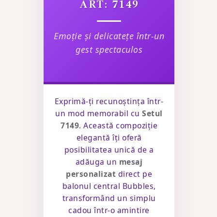
ART: 7149
Emoție și delicatețe într-un
gest spectaculos
Exprimă-ți recunoștința într-
un mod memorabil cu
Setul
7149
. Această compoziție
elegantă îți oferă
posibilitatea unică de a
adăuga un
mesaj
personalizat
direct pe
balonul central Bubbles,
transformând un simplu
cadou într-o amintire