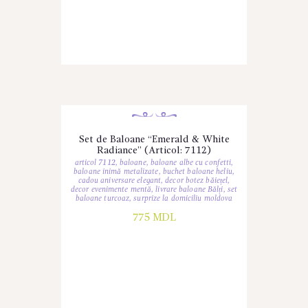
Set de Baloane “Emerald & White
Radiance” (Articol: 7112)
articol 7112
,
baloane
,
baloane albe cu confetti
,
baloane inimă metalizate
,
buchet baloane heliu
,
cadou aniversare elegant
,
decor botez băiețel
,
decor evenimente mentă
,
livrare baloane Bălți
,
set
baloane turcoaz
,
surprize la domiciliu moldova
775
MDL