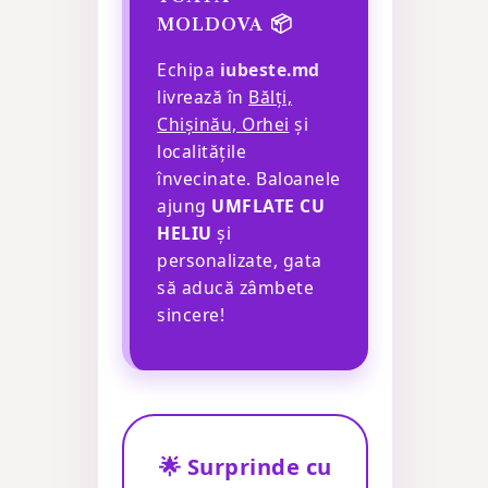
MOLDOVA 📦
Echipa
iubeste.md
livrează în
Bălți,
Chișinău, Orhei
și
localitățile
învecinate. Baloanele
ajung
UMFLATE CU
HELIU
și
personalizate, gata
să aducă zâmbete
sincere!
🌟 Surprinde cu