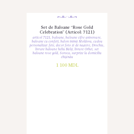
Set de Baloane “Rose Gold
Celebration” (Articol: 7121)
articol 7121
,
baloane
,
baloane cifre aniversare
,
baloane cu confeti
,
balon inimă Moldova
,
cadou
personalizat fete
,
decor foto zi de naștere
,
Drochia
,
livrare baloane heliu Bălți
,
livrare Orhei
,
set
baloane rose gold
,
Soroca
,
surprize la domiciliu
chișinău
1 100
MDL