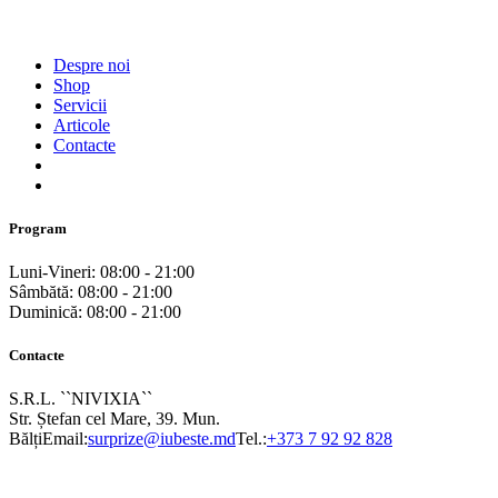
Despre noi
Shop
Servicii
Articole
Contacte
Program
Luni-Vineri: 08:00 - 21:00
Sâmbătă: 08:00 - 21:00
Duminică: 08:00 - 21:00
Contacte
S.R.L. ``NIVIXIA``
Str. Ștefan cel Mare, 39. Mun.
Bălți
Email:
surprize@iubeste.md
Tel.:
+373 7 92 92 828