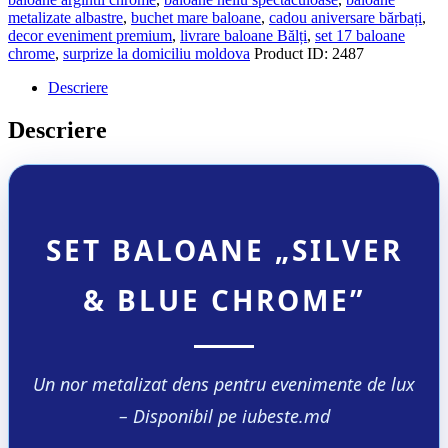
metalizate albastre
,
buchet mare baloane
,
cadou aniversare bărbați
,
decor eveniment premium
,
livrare baloane Bălți
,
set 17 baloane
chrome
,
surprize la domiciliu moldova
Product ID:
2487
Descriere
Descriere
SET BALOANE „SILVER
& BLUE CHROME”
Un nor metalizat dens pentru evenimente de lux
– Disponibil pe iubeste.md