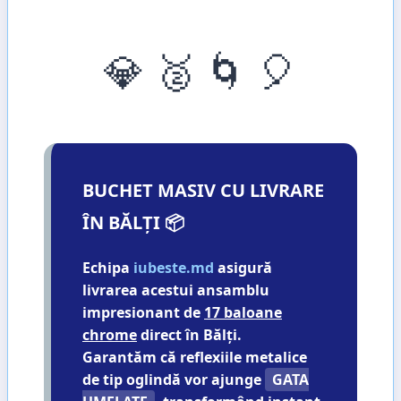
💎 🥈 🌀 🎈
BUCHET MASIV CU LIVRARE
ÎN BĂLȚI 📦
Echipa
iubeste.md
asigură
livrarea acestui ansamblu
impresionant de
17 baloane
chrome
direct în
Bălți
.
Garantăm că reflexiile metalice
de tip oglindă vor ajunge
GATA