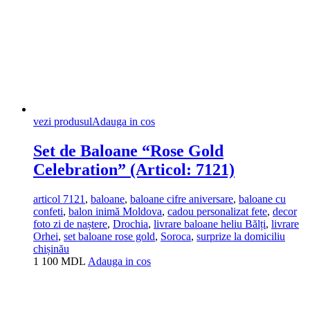
vezi produsul
Adauga in cos
Set de Baloane “Rose Gold
Celebration” (Articol: 7121)
articol 7121
,
baloane
,
baloane cifre aniversare
,
baloane cu
confeti
,
balon inimă Moldova
,
cadou personalizat fete
,
decor
foto zi de naștere
,
Drochia
,
livrare baloane heliu Bălți
,
livrare
Orhei
,
set baloane rose gold
,
Soroca
,
surprize la domiciliu
chișinău
1 100
MDL
Adauga in cos