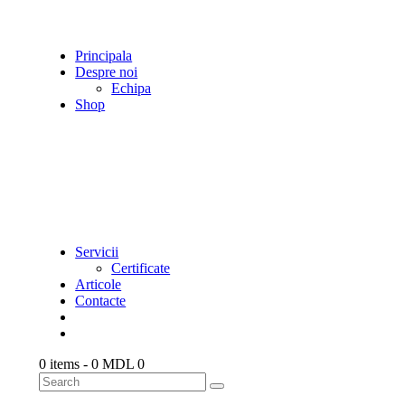
Principala
Despre noi
Echipa
Shop
Servicii
Certificate
Articole
Contacte
0 items
-
0 MDL
0