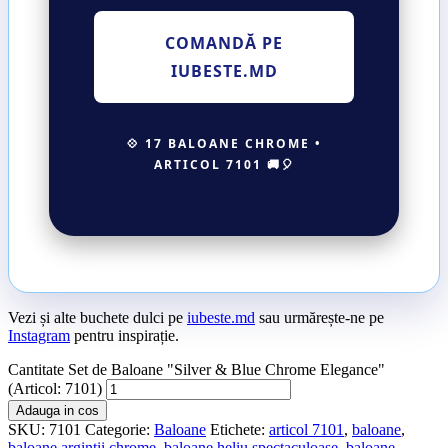
COMANDĂ PE
IUBESTE.MD
💠 17 BALOANE CHROME •
ARTICOL 7101 🚚🎈
Vezi și alte buchete dulci pe
iubeste.md
sau urmărește-ne pe
Instagram
pentru inspirație.
Cantitate Set de Baloane "Silver & Blue Chrome Elegance"
(Articol: 7101)
Adauga in cos
SKU:
7101
Categorie:
Baloane
Etichete:
articol 7101
,
baloane
,
baloane argintii chrome
,
baloane heliu spectaculoase
,
baloane