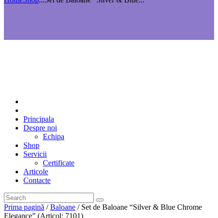
Principala
Despre noi
Echipa
Shop
Servicii
Certificate
Articole
Contacte
Prima pagină
/
Baloane
/ Set de Baloane “Silver & Blue Chrome
Elegance” (Articol: 7101)