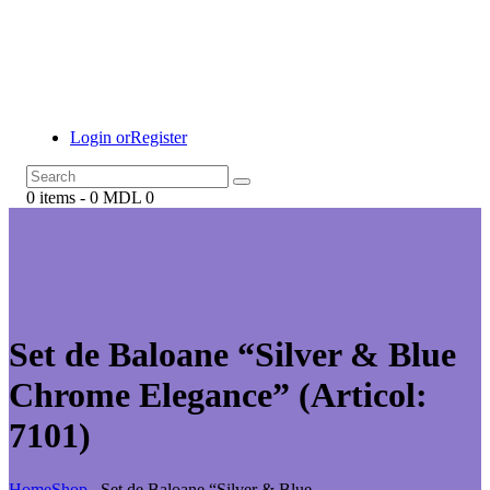
Login or
Register
0 items
-
0 MDL
0
Set de Baloane “Silver & Blue
Chrome Elegance” (Articol:
7101)
Home
Shop
...
Set de Baloane “Silver & Blue...