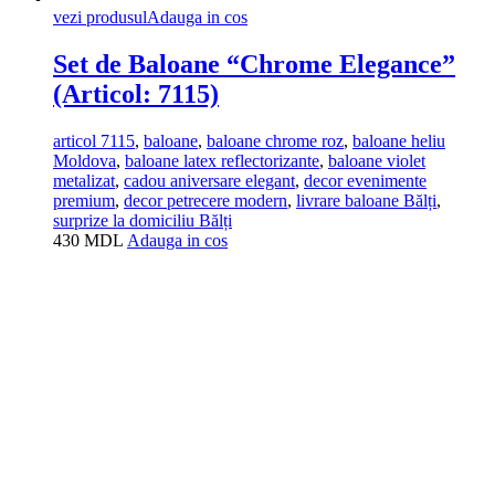
vezi produsul
Adauga in cos
Set de Baloane “Chrome Elegance”
(Articol: 7115)
articol 7115
,
baloane
,
baloane chrome roz
,
baloane heliu
Moldova
,
baloane latex reflectorizante
,
baloane violet
metalizat
,
cadou aniversare elegant
,
decor evenimente
premium
,
decor petrecere modern
,
livrare baloane Bălți
,
surprize la domiciliu Bălți
430
MDL
Adauga in cos