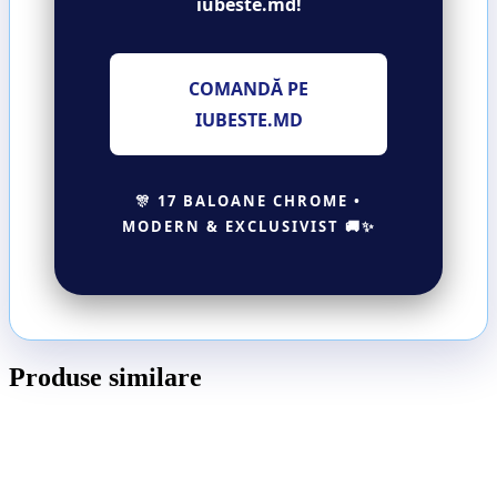
iubeste.md!
COMANDĂ PE
IUBESTE.MD
🎊 17 BALOANE CHROME •
MODERN & EXCLUSIVIST 🚚✨
Produse similare