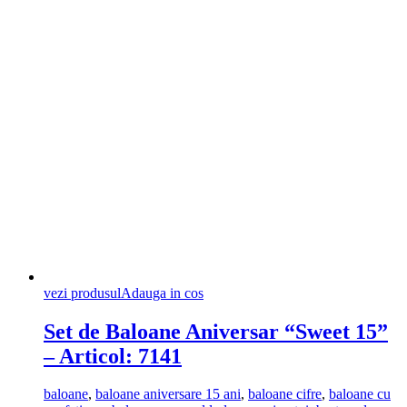
vezi produsul
Adauga in cos
Set de Baloane Aniversar “Sweet 15”
– Articol: 7141
baloane
,
baloane aniversare 15 ani
,
baloane cifre
,
baloane cu