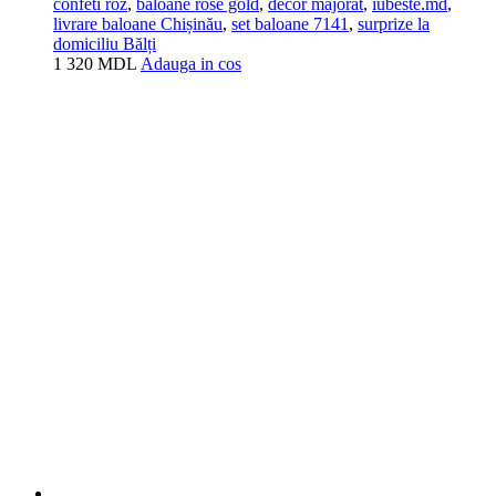
confeti roz
,
baloane rose gold
,
decor majorat
,
iubeste.md
,
livrare baloane Chișinău
,
set baloane 7141
,
surprize la
domiciliu Bălți
1 320
MDL
Adauga in cos