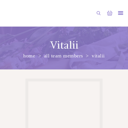
PRINCIPALA
Vitalii
DESPRE NOI
home
all team members
vitalii
SHOP
SERVICII
ARTICOLE
CONTACTE