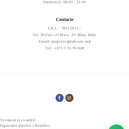
Duminică: 08:00 - 21:00
Contacte
S.R.L. ``NIVIXIA``
Str. Ștefan cel Mare, 39. Mun. Bălți
Email:
surprize@iubeste.md
Tel.:
+373 7 92 92 828
Termeni și condiții
Siguranta datelor clientilor