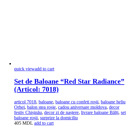
quick view
add to cart
Set de Baloane “Red Star Radiance”
(Articol: 7018)
articol 7018
,
baloane
,
baloane cu confeti roșii
,
baloane heliu
Orhei
,
balon stea roșie
,
cadou aniversare moldova
,
decor
festiv Chișinău
,
decor zi de naștere
,
livrare baloane Bălți
,
set
baloane roșii
,
surprize la domiciliu
405
MDL
add to cart