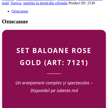
gold
,
Soroca
,
surprize la domiciliu chișinău
Product ID:
2530
Описание
Описание
SET BALOANE ROSE
GOLD (ART: 7121)
Un aranjament complex și spectaculos –
Disponibil pe iubeste.md