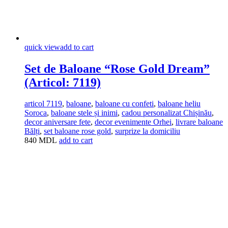
quick view
add to cart
Set de Baloane “Rose Gold Dream”
(Articol: 7119)
articol 7119
,
baloane
,
baloane cu confeti
,
baloane heliu
Soroca
,
baloane stele și inimi
,
cadou personalizat Chișinău
,
decor aniversare fete
,
decor evenimente Orhei
,
livrare baloane
Bălți
,
set baloane rose gold
,
surprize la domiciliu
840
MDL
add to cart