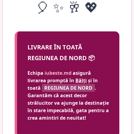
🎈 ✨ 🥂 💖
LIVRARE ÎN TOATĂ
REGIUNEA DE NORD 📦
Echipa
iubeste.md
asigură
livrarea promptă în
Bălți
și în
toată
REGIUNEA DE NORD
.
Garantăm că acest decor
strălucitor va ajunge la destinație
în stare impecabilă, gata pentru a
crea amintiri de neuitat!