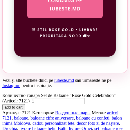
COMANDĂ PE
IUBESTE.MD
🎊 STIL ROSE GOLD • LIVRARE
PRIORITARĂ NORD 🚚✨
Vezi și alte buchete dulci pe
iubeste.md
sau urmărește-ne pe
Instagram
pentru inspirație.
Количество товара Set de Baloane "Rose Gold Celebration"
(Articol: 7121)
add to cart
Артикул:
7121
Категория:
Воздушные шары
Метки:
articol
7121
,
baloane
,
baloane cifre aniversare
,
baloane cu confeti
,
balon
inimă Moldova
,
cadou personalizat fete
,
decor foto zi de naștere
,
Drochia
,
livrare baloane heliu Bălți
,
livrare Orhei
,
set baloane rose