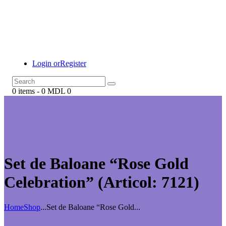
Login or
Register
0 items
-
0 MDL
0
Set de Baloane “Rose Gold
Celebration” (Articol: 7121)
Home
Shop
...
Set de Baloane “Rose Gold...