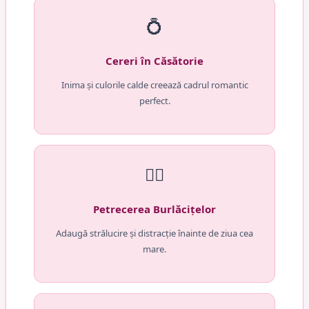
💍
Cereri în Căsătorie
Inima și culorile calde creează cadrul romantic
perfect.
👯‍♀️
Petrecerea Burlăcițelor
Adaugă strălucire și distracție înainte de ziua cea
mare.