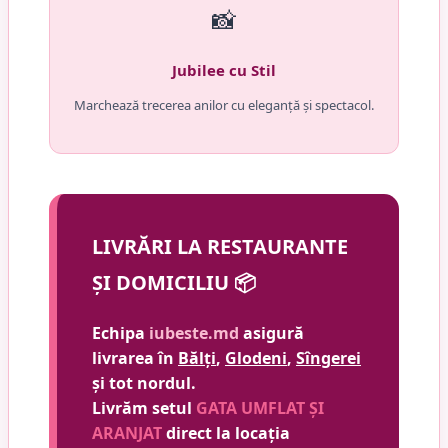
📸
Jubilee cu Stil
Marchează trecerea anilor cu eleganță și spectacol.
LIVRĂRI LA RESTAURANTE
ȘI DOMICILIU 📦
Echipa
iubeste.md
asigură
livrarea în
Bălți
,
Glodeni
,
Sîngerei
și tot nordul.
Livrăm setul
GATA UMFLAT ȘI
ARANJAT
direct la locația