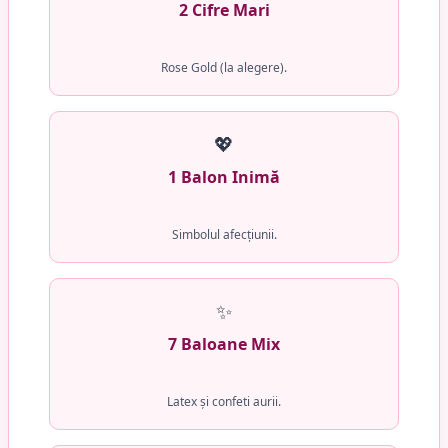
2 Cifre Mari
Rose Gold (la alegere).
💖
1 Balon Inimă
Simbolul afecțiunii.
✨
7 Baloane Mix
Latex și confeti aurii.