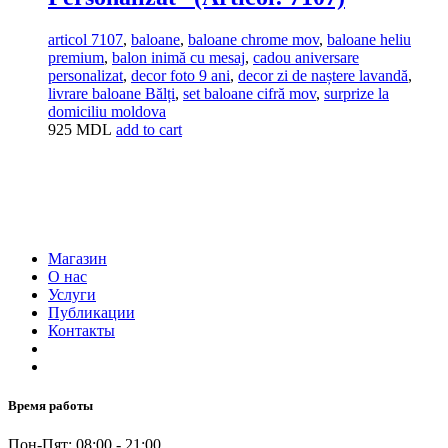
articol 7107
,
baloane
,
baloane chrome mov
,
baloane heliu
premium
,
balon inimă cu mesaj
,
cadou aniversare
personalizat
,
decor foto 9 ani
,
decor zi de naștere lavandă
,
livrare baloane Bălți
,
set baloane cifră mov
,
surprize la
domiciliu moldova
925
MDL
add to cart
Магазин
О нас
Услуги
Публикации
Контакты
Время работы
Пон-Пят: 08:00 - 21:00