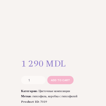
1 290
MDL
Количество
ADD TO CART
товара
Коробка
Категория:
Цветочные композиции
с
розовой
Метки:
гипсофила
,
коробка с гипсофилой
гипсофилой
Product ID:
7019
и