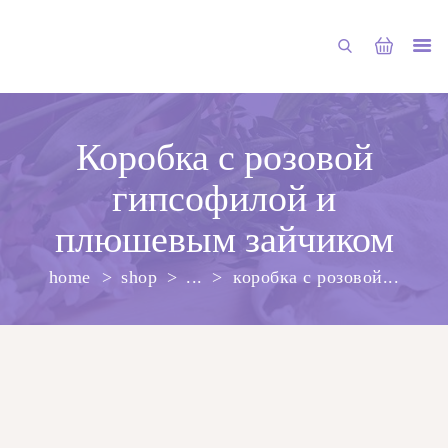
Коробка с розовой
гипсофилой и
ГЛАВНАЯ
плюшевым зайчиком
МАГАЗИН
home
shop
...
коробка с розовой...
О НАС
УСЛУГИ
ПУБЛИКАЦИИ
КОНТАКТЫ