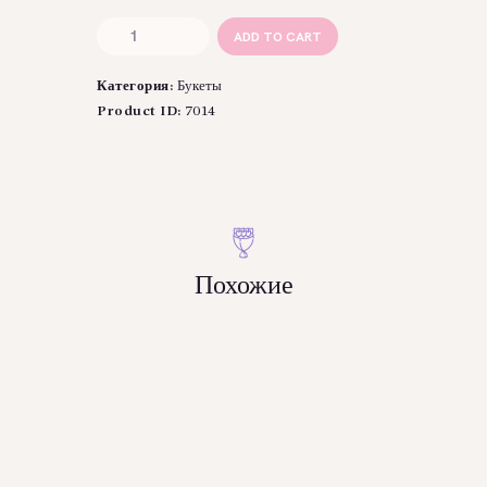
Количество
ADD TO CART
товара
Букет
Категория:
Букеты
из
розово-
Product ID:
7014
сиреневой
гипсофилы
(5
веток)
Похожие