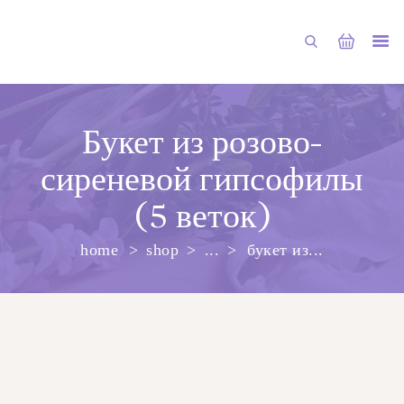
Букет из розово-
сиреневой гипсофилы
ГЛАВНАЯ
(5 веток)
МАГАЗИН
home
shop
...
букет из...
О НАС
УСЛУГИ
ПУБЛИКАЦИИ
КОНТАКТЫ